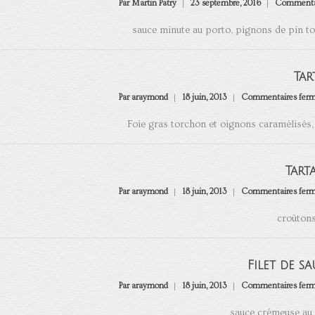
Par Martin Patry
23 septembre, 2016
Commentai
sauce minute au porto, pignons de pin to
Tar
Par araymond
18 juin, 2013
Commentaires fer
Foie gras torchon et oignons caramélisés,
Tart
Par araymond
18 juin, 2013
Commentaires fer
croûtons,
Filet de s
Par araymond
18 juin, 2013
Commentaires fer
sauce crémeuse au 