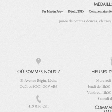
Médaill
Par Martin Patry
18 juin, 2013
Commentaires f
purée de patates douces, chutney 
Où sommes nous ?
Heures d
31 Avenue Bégin, Lévis,
Mercredi 
Québec (QC) G6V 4B8
Jeudi de 11h30 
Vendredi 11h30 
Samedi d
418 838-2711
Comma
emp