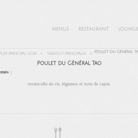
MENUS
RESTAURANT
LOUNG
,
,
POULET DU GÉNÉRAL T
PLAT-PRINCIPAL-SOIR
TAKEOUT-PRINCIPAUX
Poulet du Général Tao
sur
ermés
Poulet
du
Général
vermicelle de riz, légumes et noix de cajou.
Tao