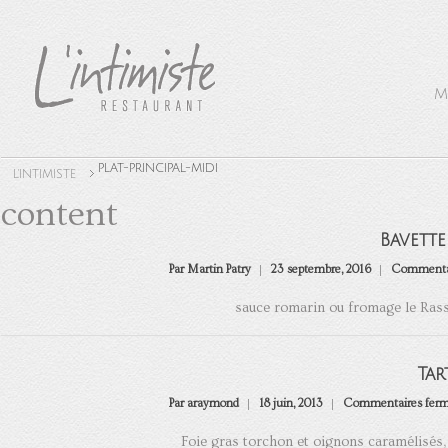
M
PLAT-PRINCIPAL-MIDI
L'INTIMISTE
content
Bavette
Par Martin Patry
23 septembre, 2016
Commentai
sauce romarin ou fromage le Rass
Tar
Par araymond
18 juin, 2013
Commentaires fer
Foie gras torchon et oignons caramélisés,