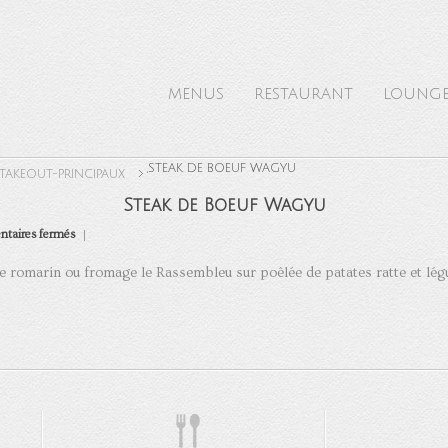
MENUS
RESTAURANT
LOUNG
,
STEAK DE BOEUF WAGYU
TAKEOUT-PRINCIPAUX
Steak de Boeuf Wagyu
sur
taires fermés
Steak
de
Boeuf
e romarin ou fromage le Rassembleu sur poêlée de patates ratte et lé
Wagyu