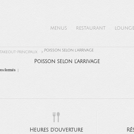
MENUS
RESTAURANT
LOUNG
,
POISSON SELON L’ARRIVAGE
TAKEOUT-PRINCIPAUX
Poisson selon l’arrivage
sur
es fermés
Poisson
selon
l’arrivage
Heures d’ouverture
Ré