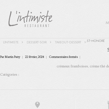
M
,
ST-HONORÉ
L'INTIMISTE
DESSERT-SOIR
TAKEOUT-DESSERT
sur
Par Martin Patry
22 février, 2024
Commentaires fermés
St-
Honoré
crémeux framboises, crème thé des
Catégories :