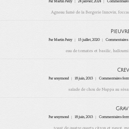
Par Martin Patry
24 janvier, 2024
Commentaires
Agneau fumé de la Bergerie Innovin, focca
Pieuvr
Par Martin Patry
15 juillet, 2020
Commentaires 
eau de tomates et basilic, halloumi
Crev
Par araymond
18 juin, 2013
Commentaires fer
salade de chou de Nappa au sésame
Grav
Par araymond
18 juin, 2013
Commentaires fer
toast de quatre quarts citron et pavot, 