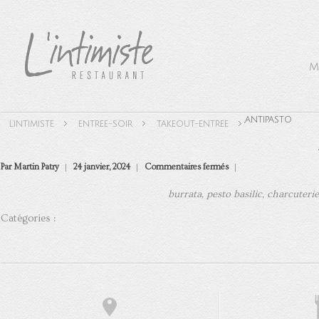
M
,
ANTIPASTO
L'INTIMISTE
ENTREE-SOIR
TAKEOUT-ENTREE
sur
Par Martin Patry
24 janvier, 2024
Commentaires fermés
Antipasto
burrata, pesto basilic, charcuter
Catégories :