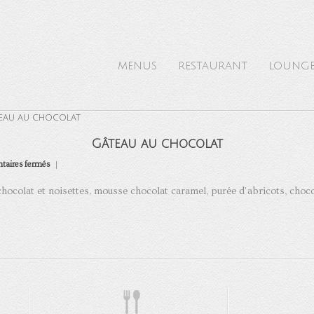
MENUS
RESTAURANT
LOUNG
EAU AU CHOCOLAT
Gâteau au chocolat
sur
aires fermés
Gâteau
au
chocolat
chocolat et noisettes, mousse chocolat caramel, purée d’abricots, choco