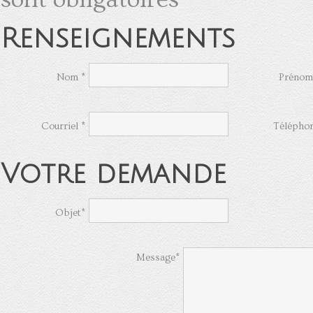
Renseignements
Nom *
Prénom
Courriel *
Télépho
Votre demande
Objet*
Message*